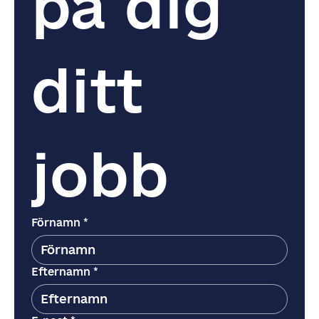
på dig 
ditt 
jobb
Förnamn
*
Efternamn
*