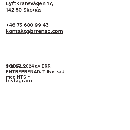
Lyftkransvägen 17,
142 50 Skogås
+46 73 680 99 43
kontakt@brrenab.com
SOCIALS
© 2022-2024 av BRR
ENTREPRENAD. Tillverkad
med
NTS™
Instagram