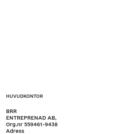
HEM
OM OSS
TJÄNSTER
ARBETA MED OSS
KONTAKTA OSS
HUVUDKONTOR
BRR
ENTREPRENAD AB,
Org.nr 559461-9438
Adress